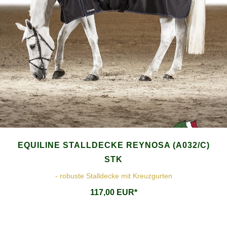
EQUILINE STALLDECKE REYNOSA (A032/C)
STK
- robuste Stalldecke mit Kreuzgurten
117,00 EUR*